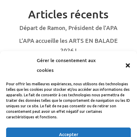
Articles récents
Départ de Ramon, Président de l’APA
L’APA accueille les ARTS EN BALADE
2026 !
Gérer le consentement aux
Campagne stérilisation chats errants
cookies
2026
Pour offrir les meilleures expériences, nous utilisons des technologies
Noël des animaux les 6 et 7 décembre
telles que les cookies pour stocker et/ou accéder aux informations des
appareils. Le fait de consentir à ces technologies nous permettra de
CAMPAGNE DE STERILISATION DES
traiter des données telles que le comportement de navigation ou les ID
uniques sur ce site. Le fait de ne pas consentir ou de retirer son
CHATS
consentement peut avoir un effet négatif sur certaines
caractéristiques et fonctions.
Newsletter
Accepter