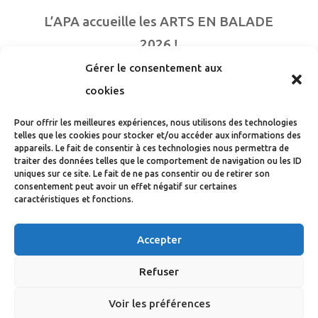
L’APA accueille les ARTS EN BALADE
2026 !
Gérer le consentement aux
Campagne stérilisation chats errants
cookies
2026
Pour offrir les meilleures expériences, nous utilisons des technologies
Noël des animaux les 6 et 7 décembre
telles que les cookies pour stocker et/ou accéder aux informations des
appareils. Le fait de consentir à ces technologies nous permettra de
CAMPAGNE DE STERILISATION DES
traiter des données telles que le comportement de navigation ou les ID
uniques sur ce site. Le fait de ne pas consentir ou de retirer son
CHATS
consentement peut avoir un effet négatif sur certaines
caractéristiques et fonctions.
Newsletter
Accepter
Catégories
Refuser
Voir les préférences
Actualités